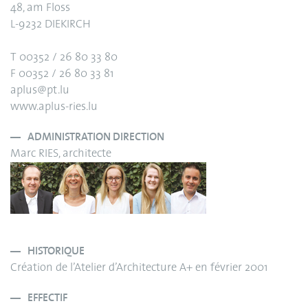
48, am Floss
L-9232 DIEKIRCH
T 00352 / 26 80 33 80
F 00352 / 26 80 33 81
aplus@pt.lu
www.aplus-ries.lu
ADMINISTRATION DIRECTION
Marc RIES, architecte
HISTORIQUE
Création de l’Atelier d’Architecture A+ en février 2001
EFFECTIF