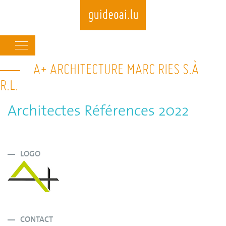
Main
navigation
A+ ARCHITECTURE MARC RIES S.À
Skip
to
R.L.
main
content
Architectes Références 2022
LOGO
CONTACT