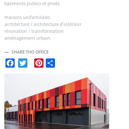
bâtiments publics et privés
maisons unifamiliales
architecture / architecture d’intérieur
rénovation / transformation
aménagement urbain
SHARE THIS OFFICE
Fa
T
Pi
S
ce
wi
nt
ha
bo
tte
er
re
ok
r
es
t