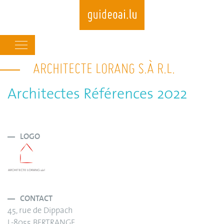
Main
navigation
ARCHITECTE LORANG S.À R.L.
Skip
to
main
Architectes Références 2022
content
LOGO
CONTACT
45, rue de Dippach
L-8055 BERTRANGE