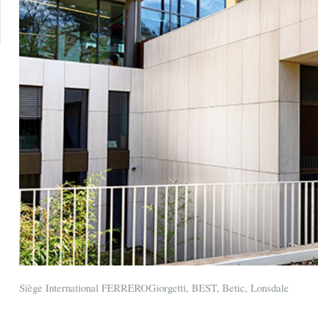
Siège International FERREROGiorgetti, BEST, Betic, Lonsdale