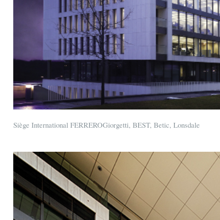
Siège International FERREROGiorgetti, BEST, Betic, Lonsdale