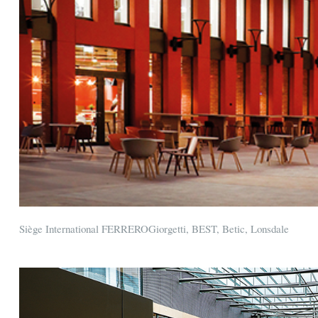
Siège International FERREROGiorgetti, BEST, Betic, Lonsdale