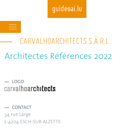
Main
navigation
CARVALHOARCHITECTS S.À R.L.
Skip
to
main
Architectes Références 2022
content
LOGO
CONTACT
34 rue Large
L-4204 ESCH-SUR-ALZETTE