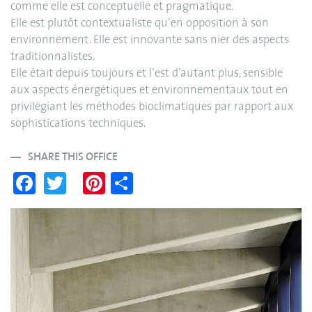
comme elle est conceptuelle et pragmatique.
Elle est plutôt contextualiste qu’en opposition à son
environnement. Elle est innovante sans nier des aspects
traditionnalistes.
Elle était depuis toujours et l’est d’autant plus, sensible
aux aspects énergétiques et environnementaux tout en
privilégiant les méthodes bioclimatiques par rapport aux
sophistications techniques.
SHARE THIS OFFICE
Fa
T
Pi
S
ce
wi
nt
ha
bo
tte
er
re
ok
r
es
t