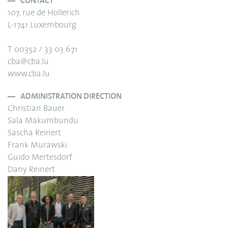
CONTACT
107, rue de Hollerich
L-1741 Luxembourg
T 00352 / 33 03 671
cba@cba.lu
www.cba.lu
ADMINISTRATION DIRECTION
Christian Bauer
Sala Makumbundu
Sascha Reinert
Frank Murawski
Guido Mertesdorf
Dany Reinert