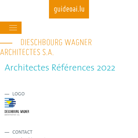
Main
navigation
DIESCHBOURG WAGNER
Skip
to
ARCHITECTES S.A.
main
content
Architectes Références 2022
LOGO
CONTACT