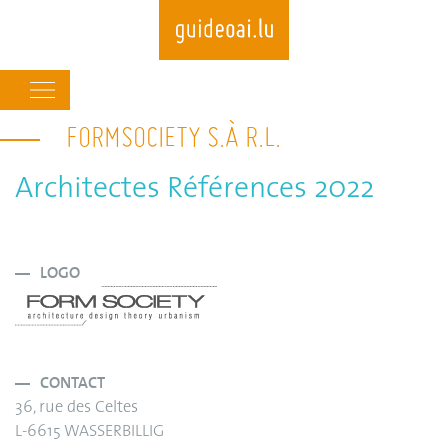
Main
navigation
FORMSOCIETY S.À R.L.
Skip
to
main
Architectes Références 2022
content
LOGO
CONTACT
36, rue des Celtes
L-6615 WASSERBILLIG