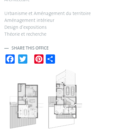
Architecture
Urbanisme et Aménagement du territoire
Aménagement intérieur
Design d’expositions
Théorie et recherche
SHARE THIS OFFICE
Fa
T
Pi
S
ce
wi
nt
ha
bo
tte
er
re
ok
r
es
t