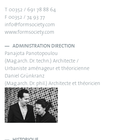
T 00352 / 691 78 88 64
F 00352 / 74 93 77
info@formsociety.com
www.formsociety.com
ADMINISTRATION DIRECTION
Panajota Panotopoulou
(Mag.arch. Dr. techn.) Architecte /
Urbaniste aménageur et théoricienne
Daniel Grünkranz
(Mag.arch. Dr. phil.) Architecte et théoricien
HISTORIQUE