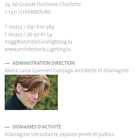
29, bd Grande Duchesse Charlotte
L-1331 LUXEMBOURG
T 00352 / 691 610 389
F 00352 / 26 97 61 54
mlgg@architecturallighting.lu
www.architecturaLLighting.lu
ADMINISTRATION DIRECTION
Maria Luisa Guerrieri Gonzaga architecte et éclairagiste
DOMAINES D'ACTIVITÉ
éclairagiste consultante, espaces privés et publics