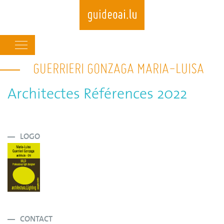
Main
navigation
GUERRIERI GONZAGA MARIA-LUISA
Skip
to
main
Architectes Références 2022
content
LOGO
CONTACT