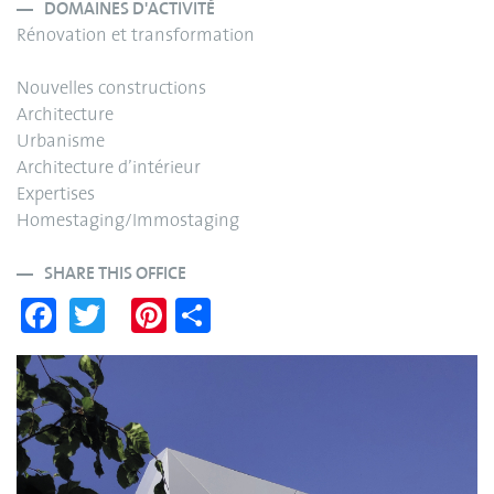
DOMAINES D'ACTIVITÉ
Rénovation et transformation
Nouvelles constructions
Architecture
Urbanisme
Architecture d’intérieur
Expertises
Homestaging/Immostaging
SHARE THIS OFFICE
Fa
T
Pi
S
ce
wi
nt
ha
bo
tte
er
re
ok
r
es
t