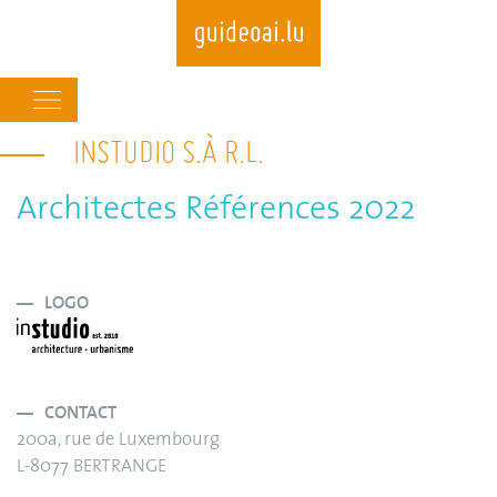
Main
navigation
INSTUDIO S.À R.L.
Skip
to
main
Architectes Références 2022
content
LOGO
CONTACT
200a, rue de Luxembourg
L-8077 BERTRANGE