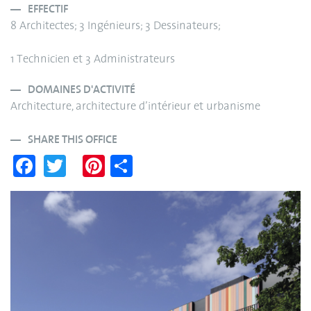
EFFECTIF
8 Architectes; 3 Ingénieurs; 3 Dessinateurs;
1 Technicien et 3 Administrateurs
DOMAINES D'ACTIVITÉ
Architecture, architecture d’intérieur et urbanisme
SHARE THIS OFFICE
Fa
T
Pi
S
ce
wi
nt
ha
bo
tte
er
re
ok
r
es
t