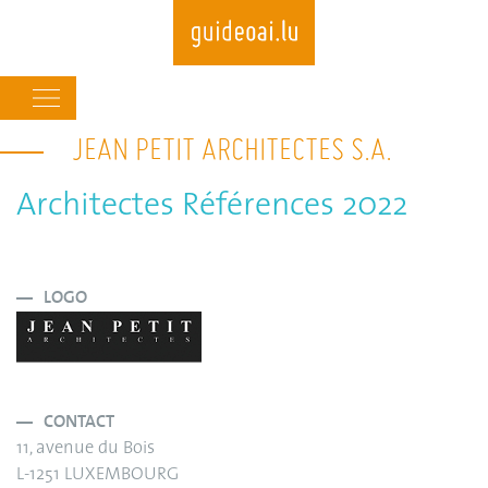
Main
navigation
JEAN PETIT ARCHITECTES S.A.
Skip
to
main
Architectes Références 2022
content
LOGO
CONTACT
11, avenue du Bois
L-1251 LUXEMBOURG