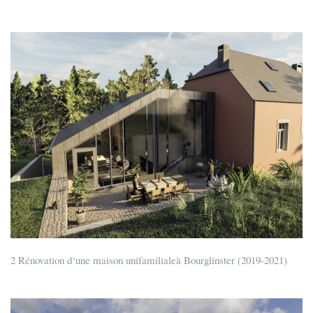
2 Rénovation d‘une maison unifamilialeà Bourglinster (2019-2021)