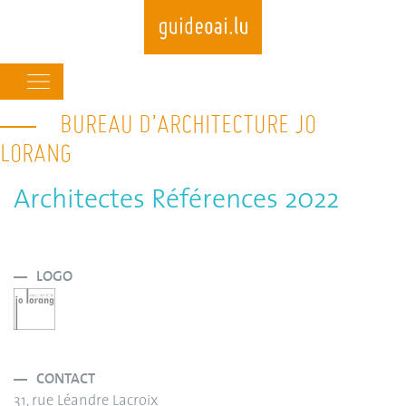
Main
navigation
BUREAU D’ARCHITECTURE JO
Skip
to
LORANG
main
content
Architectes Références 2022
LOGO
CONTACT
31, rue Léandre Lacroix