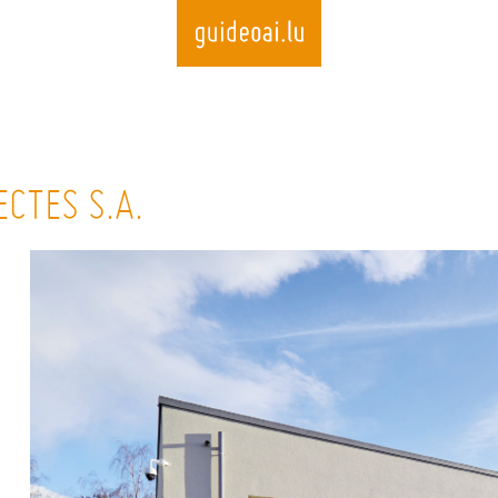
Skip
to
CTES S.A.
main
content