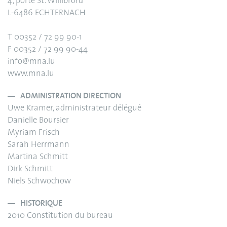
4, porte St. Willibrord
L-6486 ECHTERNACH
T 00352 / 72 99 90-1
F 00352 / 72 99 90-44
info@mna.lu
www.mna.lu
ADMINISTRATION DIRECTION
Uwe Kramer, administrateur délégué
Danielle Boursier
Myriam Frisch
Sarah Herrmann
Martina Schmitt
Dirk Schmitt
Niels Schwochow
HISTORIQUE
2010 Constitution du bureau