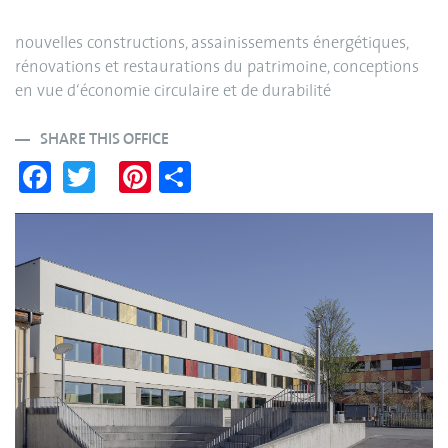
nouvelles constructions, assainissements énergétiques,
rénovations et restaurations du patrimoine, conceptions
en vue d‘économie circulaire et de durabilité
SHARE THIS OFFICE
Fa
T
Pi
S
ce
wi
nt
ha
bo
tte
er
re
ok
r
es
t