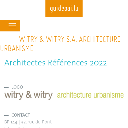
Main
navigation
WITRY & WITRY S.A. ARCHITECTURE
Skip
to
URBANISME
main
content
Architectes Références 2022
LOGO
CONTACT
BP 144 | 32, rue du Pont