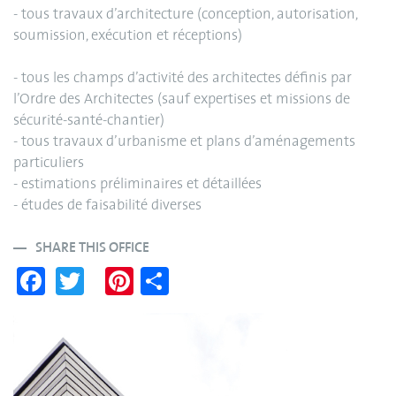
- tous travaux d’architecture (conception, autorisation,
soumission, exécution et réceptions)
- tous les champs d’activité des architectes définis par
l’Ordre des Architectes (sauf expertises et missions de
sécurité-santé-chantier)
- tous travaux d’urbanisme et plans d’aménagements
particuliers
- estimations préliminaires et détaillées
- études de faisabilité diverses
SHARE THIS OFFICE
Fa
T
Pi
S
ce
wi
nt
ha
bo
tte
er
re
ok
r
es
t