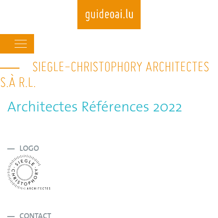
Main
navigation
SIEGLE-CHRISTOPHORY ARCHITECTES
Skip
to
S.À R.L.
main
content
Architectes Références 2022
LOGO
CONTACT