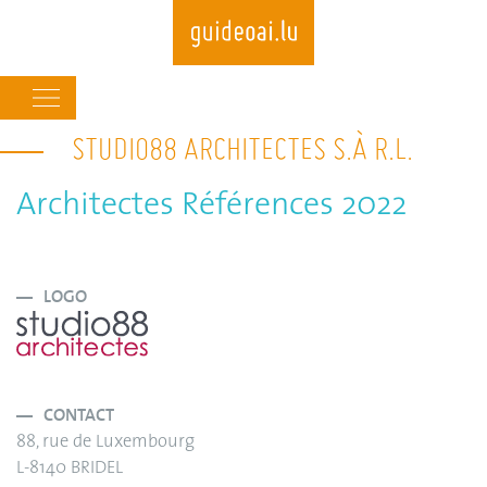
Main
navigation
STUDIO88 ARCHITECTES S.À R.L.
Skip
to
main
Architectes Références 2022
content
LOGO
CONTACT
88, rue de Luxembourg
L-8140 BRIDEL