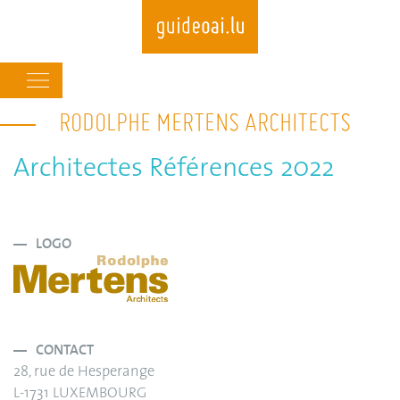
Main
navigation
RODOLPHE MERTENS ARCHITECTS
Skip
to
main
Architectes Références 2022
content
LOGO
CONTACT
28, rue de Hesperange
L-1731 LUXEMBOURG