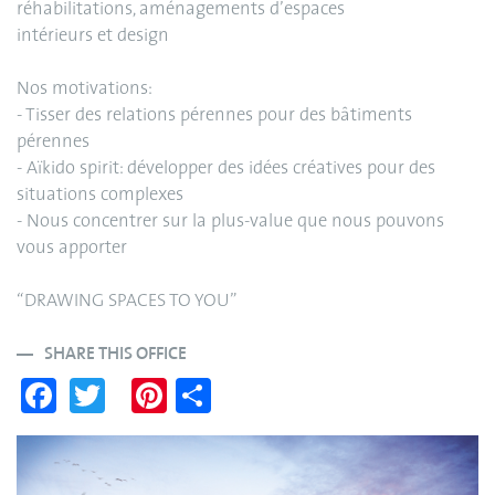
réhabilitations, aménagements d’espaces
intérieurs et design
Nos motivations:
- Tisser des relations pérennes pour des bâtiments
pérennes
- Aïkido spirit: développer des idées créatives pour des
situations complexes
- Nous concentrer sur la plus-value que nous pouvons
vous apporter
“DRAWING SPACES TO YOU”
SHARE THIS OFFICE
Fa
T
Pi
S
ce
wi
nt
ha
bo
tte
er
re