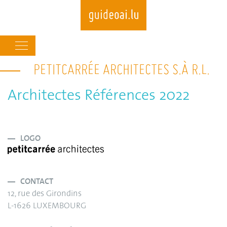
Main
navigation
PETITCARRÉE ARCHITECTES S.À R.L.
Skip
to
main
Architectes Références 2022
content
LOGO
CONTACT
12, rue des Girondins
L-1626 LUXEMBOURG