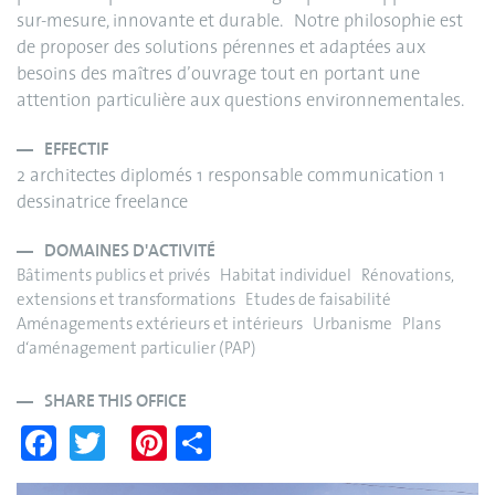
sur-mesure, innovante et durable. Notre philosophie est
de proposer des solutions pérennes et adaptées aux
besoins des maîtres d’ouvrage tout en portant une
attention particulière aux questions environnementales.
EFFECTIF
2 architectes diplomés 1 responsable communication 1
dessinatrice freelance
DOMAINES D'ACTIVITÉ
Bâtiments publics et privés Habitat individuel Rénovations,
extensions et transformations Etudes de faisabilité
Aménagements extérieurs et intérieurs Urbanisme Plans
d‘aménagement particulier (PAP)
SHARE THIS OFFICE
Fa
T
Pi
S
ce
wi
nt
ha