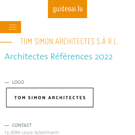
Main
navigation
TOM SIMON ARCHITECTES S.À R.L.
Skip
to
main
Architectes Références 2022
content
LOGO
CONTACT
17, Allée Louis Ackermann